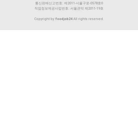
통신판매신고번호: 제2011-서울구로-0578호0
직업정보제공사업번호: 서울관악 제2011-19호
Copyright by
foodjob24
All rights reserved.