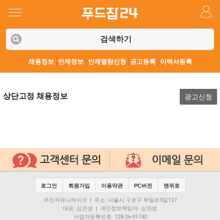
검색하기
채용정보
인재정보
인재열람신청
공고등록
이력서등록
상단고정 채용정보
광고신청
로그인
회원가입
이용약관
PC버전
맨위로
우진커뮤니케이션 | 주소: 서울시 구로구 부일로9길127
대표: 심연생 | 개인정보책임자: 심연생
사업자등록번호: 128-26-91740