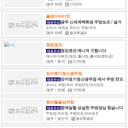
[광주 전체]
200000
플레이버키친
광주 신세계백화점 주방보조 / 설거
지이모 모십니다.
조리사, 세컨급 조리사, 주방/조리
[광주 전체]
협의후결정
청킹맨션
청킹맨션 매니저 구합니다
매니저/지배인/점장, 홀서빙, 홀서빙(캡틴급)
[광주 > 동구]
220만원
장어명가청산광주점
장어명가청산광주점 에서 주방 찬모
님 모집합니다.
조리사, 주방/조리, 주방찬모/조리찬모
[광주 > 전체]
330만원
첨단돌솥감자탕
함께일할 성실한 주방장님 찾습니다
^^
주방장/조리장, 주방보조/조리보조
[광주 > 광산구]
협의후결정