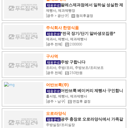
팔레스제과점에서 일하실 성실한 제
빵사를 구합니다!
제빵사, 제과제빵장
[광주 > 광산구]
협의후결정
주식회사 한영식품
*전국 장기/단기 알바생모집중*
제과사, 제빵사, 제과제빵사
[광주 전체]
200000
구사역
주방 구합니다
조리사, 주방/조리, 주방보조/조리보조
[광주 전체]
250만원
어반브룩(주)
어반브룩 베이커리 제빵사 구인합니
다
홀서빙, 제빵사, 제과제빵사
[광주 > 남구]
면접후 결정
오로라양식
광주 충장로 오로라양식에서 가족같
은 주방실장,주방직원 구합니다
주방실장/조리실장