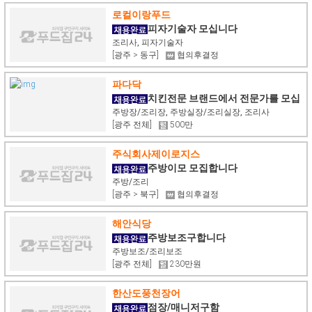
로컬이랑푸드
피자기술자 모십니다
조리사, 피자기술자
[광주 > 동구]
협의후결정
파다닥
치킨전문 브랜드에서 전문가를 모십
니다
주방장/조리장, 주방실장/조리실장, 조리사
[광주 전체]
500만
주식회사제이로지스
주방이모 모집합니다
주방/조리
[광주 > 북구]
협의후결정
해안식당
주방보조구합니다
주방보조/조리보조
[광주 전체]
230만원
한산도풍천장어
점장/매니저구함