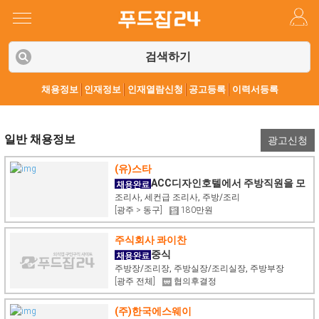
검색하기
채용정보
인재정보
인재열람신청
공고등록
이력서등록
일반 채용정보
광고신청
(유)스타
ACC디자인호텔에서 주방직원을 모
집합니다.
조리사, 세컨급 조리사, 주방/조리
[광주 > 동구]
180만원
주식회사 콰이찬
중식
주방장/조리장, 주방실장/조리실장, 주방부장
[광주 전체]
협의후결정
(주)한국에스웨이