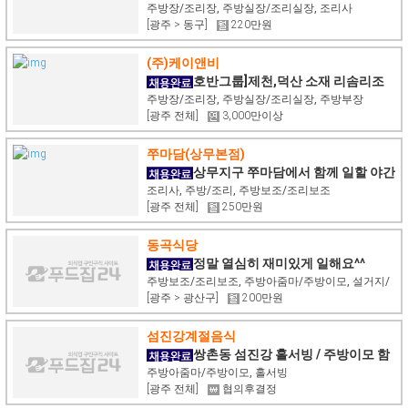
원 채용
주방장/조리장, 주방실장/조리실장, 조리사
[광주 > 동구]
220만원
(주)케이앤비
호반그룹]제천,덕산 소재 리솜리조
트 레스토랑 조리팀 [기숙사 제공[내용必
주방장/조리장, 주방실장/조리실장, 주방부장
[광주 전체]
3,000만이상
쭈마담(상무본점)
상무지구 쭈마담에서 함께 일할 야간
주방직원 구합니다.
조리사, 주방/조리, 주방보조/조리보조
[광주 전체]
250만원
동곡식당
정말 열심히 재미있게 일해요^^
주방보조/조리보조, 주방아줌마/주방이모, 설거지/
[광주 > 광산구]
200만원
식기세척
섬진강계절음식
쌍촌동 섬진강 홀서빙 / 주방이모 함
께하실분 구합니다
주방아줌마/주방이모, 홀서빙
[광주 전체]
협의후결정