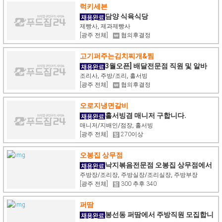
럭키세븐
담양 식육식당
제빵사, 제과제빵사
[광주 전체]
협의후결정
고기퍼주는김치찌개&찜
3월오픈] 배달전문점 직원 및 알바
구함
조리사, 주방/조리, 홀서빙
[광주 전체]
협의후결정
오로지냉면갈비
홀서빙겸 매니저 구합니다.
매니저/지배인/점장, 홀서빙
[광주 전체]
270이상
오봉집 상무점
낙지볶음전문점 오봉집 상무점에서
주방실장 및 주방보조 구인합니다.
주방장/조리장, 주방실장/조리실장, 주방부장
[광주 전체]
300 추후 340
퍼땀
봉선동 퍼땀에서 주방직원 모집합니