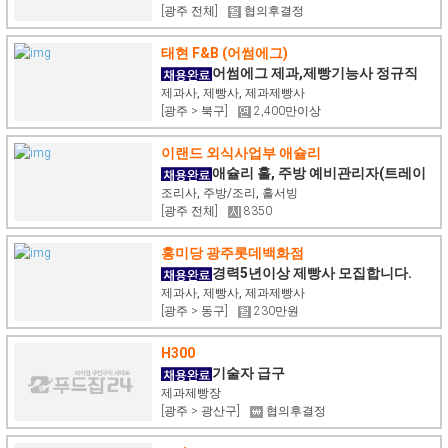
[광주 전체]
협의후결정
태현 F&B (어썸에그)
어썸에그 제과,제빵기능사 정규직
채용
제과사, 제빵사, 제과제빵사
[광주 > 북구]
2,400만이상
이랜드 외식사업부 애슐리
애슐리 홀, 주방 예비관리자(트레이
너) 2분기 채용
조리사, 주방/조리, 홀서빙
[광주 전체]
8350
홍미당 광주롯데백화점
경력5년이상 제빵사 모집합니다.
제과사, 제빵사, 제과제빵사
[광주 > 동구]
230만원
H300
기술자 급구
제과제빵장
[광주 > 광산구]
협의후결정