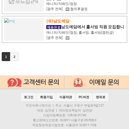
매니저/지배인/점장
[광주 전체]
협의후결정
(유)남도예담
남도예담에서 홀서빙 직원 모집합니
다.
매니저/지배인/점장, 홀서빙, 홀서빙(캡틴급)
[광주 전체]
1
2
로그인
회원가입
이용약관
PC버전
맨위로
우진커뮤니케이션 | 주소: 서울시 구로구 부일로9길127
대표: 심연생 | 개인정보책임자: 심연생
사업자등록번호: 128-26-91740
통신판매신고번호: 제2011-서울구로-0578호0
직업정보제공사업번호: 서울관악 제2011-19호