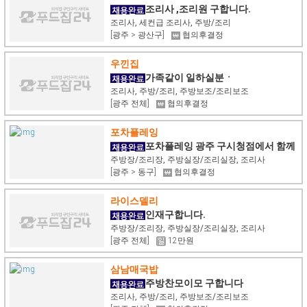
조리사 ,조리원 구합니다.
조리사, 세컨급 조리사, 주방/조리
[광주 > 광산구]
협의후결정
우낀집
가족같이 일하실분ㆍ
조리사, 주방/조리, 주방보조/조리보조
[광주 전체]
협의후결정
포차플레잉
포차플레잉 광주 구시청점에서 함께
하실 주방실장님 및 조리사님을 모집합니다
주방장/조리장, 주방실장/조리실장, 조리사
[광주 > 동구]
협의후결정
라이스델리
인재구합니다.
주방장/조리장, 주방실장/조리실장, 조리사
[광주 전체]
12만원
삼남매국밥
주방찬모이모 구합니다
조리사, 주방/조리, 주방보조/조리보조