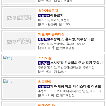
[광주 전체]
협의후결정
첨단에쏠로지
에쏠로지
바리스타, 제과사, 제빵사
[광주 > 광산구]
8590
게토바베큐파티장
주방이모, 홀써빙, 육부장 구함.
주방아줌마/주방이모, 홀서빙, 육부장
[광주 > 북구]
협의후결정
스시도감
스시도감 초밥집의 주방 직원 구합니
다(실장/부장/과장/초보)
주방장/조리장, 주방실장/조리실장, 주방부장
[광주 전체]
320만
쁘띠쁘쌍
제과 제빵 파트, 바리스타 홀 직원모
집
주방보조/조리보조, 매니저/지배인/점장, 바리스타
[광주 > 서구]
협의후결정
팔레스제과