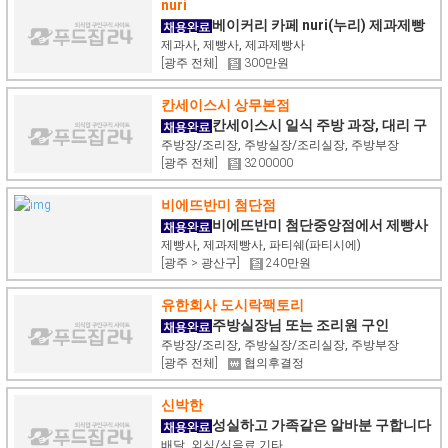
nuri
베이커리 카페 nuri(누리) 제과제빵
사 채용합니다.
제과사, 제빵사, 제과제빵사
[광주 전체]
300만원
칸세이스시 상무본점
칸세이스시 일식 주방 과장, 대리 구
합니다.
주방장/조리장, 주방실장/조리실장, 주방부장
[광주 전체]
3200000
비에뜨반미 첨단점
비에뜨반미 첨단중앙점에서 제빵사
모집합니다
제빵사, 제과제빵사, 파티쉐(파티시에)
[광주 > 광산구]
240만원
유한회사 도시락팩토리
주방실장님 또는 조리원 구인
주방장/조리장, 주방실장/조리실장, 주방부장
[광주 전체]
협의후결정
신박한
성실하고 가족같은 알바분 구합니다
~ (당일지급)
배달, 외식/식음료 기타