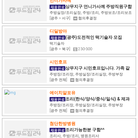
언니가사께
상무지구 언니가사께 주방직원구합
니다
주방실장/조리실장, 주방/조리, 주방보조/조리보조
[광주 > 서구]
협의후결정
디딜방아
(광주)도전적인 떡기술자 모집
떡기술자
[광주 > 북구]
230-300
시민호프
상무지구 시민호프입니다. 가족 같
이 함께 할 직원을 모집합니다.
주방장/조리장, 주방실장/조리실장, 주방부장
[광주 전체]
협의후결정
에이치알포유
조리(한식/양식/중식/일식) & 제과
(제빵) & 식음(F&B)
주방장/조리장, 주방실장/조리실장, 주방부장
[광주 전체]
협의후결정
첨단한방병원
조리가능한분 구함^^
조리사, 주방/조리, 병원조리사