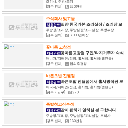
다
조리사, 주방/조리
[광주 전체]
320만원
주식회사 빛고을
밀양 한국카본 조리실장 / 조리장 모
집합니다.
주방장/조리장, 주방실장/조리실장, 주방부장
[광주 전체]
3,000만이상
꽃마름 고창점
꽃마름고창점 구인/타지거주자 숙식
제공/ 오래일하실분 구합니다
매니저/지배인/점장, 홀서빙, 홀서빙(캡틴급)
[광주 전체]
협의후결정
바른초밥 진월점
바른초밥 진월점에서 홀서빙직원 모
십니다.
매니저/지배인/점장, 홀서빙, 홀서빙(캡틴급)
[광주 > 남구]
270
족발창고산수점
같이 편하게 일하실 분 구합니다
주방장/조리장, 주방실장/조리실장, 조리사
[광주 전체]
230만원