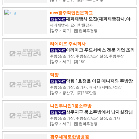
new광주직업전문학교
제과제빵사 모집(제과제빵강사,야
간,주말근무가능자)
제과제빵사, 요리학원강사
[광주 > 북구]
협의후결정
리에이즈 주식회사
아라마크 푸드서비스 전문 기업 조리
원 파견직 모집
주방장/조리장, 주방실장/조리실장, 주방부장
[광주 > 서구]
180
막향
막향 1호점을 이끌 매니저와 주방장
을 모십니다.
주방장/조리장, 조리사, 매니저/지배인/점장
[광주 > 광산구]
250만원
나인투나인1룸소주방
상무지구 룸소주방에서 남자실장님
모십니다
주방장/조리장, 주방실장/조리실장, 조리사
[광주 > 서구]
협의후결정
광주세계로한방병원