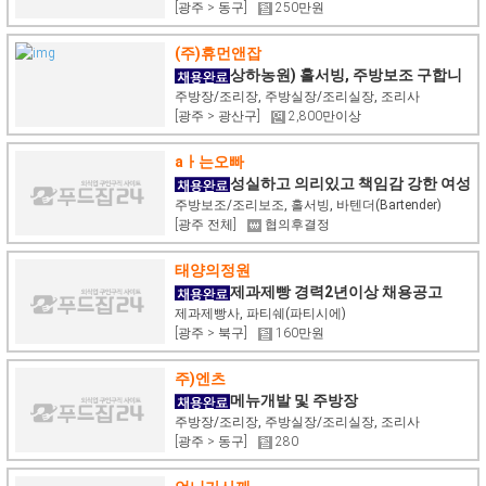
[광주 > 동구]
250만원
(주)휴먼앤잡
상하농원) 홀서빙, 주방보조 구합니
다!
주방장/조리장, 주방실장/조리실장, 조리사
[광주 > 광산구]
2,800만이상
aㅏ는오빠
성실하고 의리있고 책임감 강한 여성
분 스피드 하게 구합니다~주방및서빙간단
주방보조/조리보조, 홀서빙, 바텐더(Bartender)
[광주 전체]
협의후결정
태양의정원
제과제빵 경력2년이상 채용공고
제과제빵사, 파티쉐(파티시에)
[광주 > 북구]
160만원
주)엔츠
메뉴개발 및 주방장
주방장/조리장, 주방실장/조리실장, 조리사
[광주 > 동구]
280