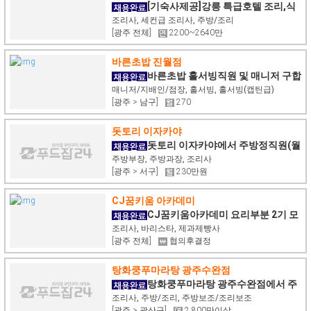
[기숙사제공]강릉 특급호텔 조리,식
음,부대시설관리 모집
조리사, 세컨급 조리사, 주방/조리
[광주 전체]
2200~2640만
바른초밥 진월점
바른초밥 홀서빙직원 및 매니저 구합
니다.
매니저/지배인/점장, 홀서빙, 홀서빙(캡틴급)
[광주 > 남구]
270
돗토리 이자카야
돗토리 이자카야에서 주방정직원(월
5회휴무)구합니다.
주방부장, 주방과장, 조리사
[광주 > 서구]
230만원
CJ꿈키움 아카데미
CJ꿈키움아카데미 요리부분 2기 모
집
조리사, 바리스타, 제과제빵사
[광주 전체]
협의후결정
탕화쿵푸마라탕 광주수완점
탕화쿵푸마라탕 광주수완점에서 주
방,홀직원 모집합니다.
조리사, 주방/조리, 주방보조/조리보조
[광주 > 광산구]
2,800만이상