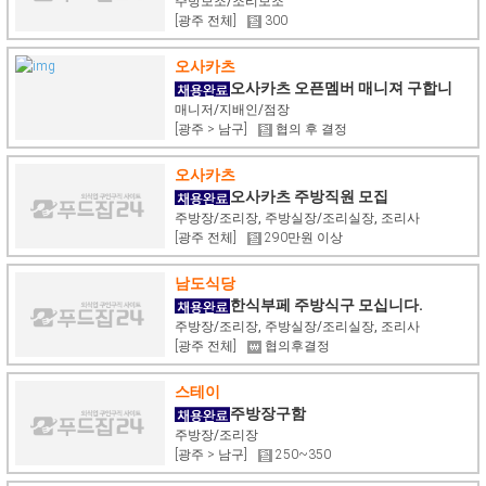
모집합니다.
주방보조/조리보조
[광주 전체]
300
오사카츠
오사카츠 오픈멤버 매니져 구합니
다.
매니저/지배인/점장
[광주 > 남구]
협의 후 결정
오사카츠
오사카츠 주방직원 모집
주방장/조리장, 주방실장/조리실장, 조리사
[광주 전체]
290만원 이상
남도식당
한식부페 주방식구 모십니다.
주방장/조리장, 주방실장/조리실장, 조리사
[광주 전체]
협의후결정
스테이
주방장구함
주방장/조리장
[광주 > 남구]
250~350