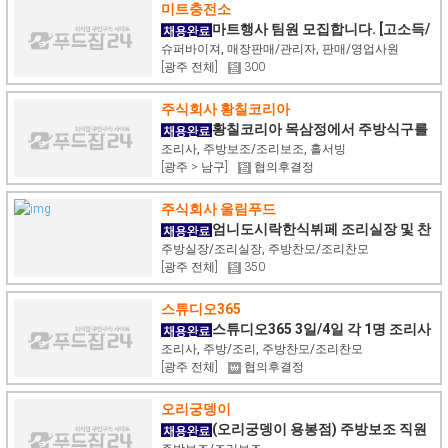
미트충전소
마트행사 팀원 모집합니다. [고소득/
숙식제공/누구나 환영]
슈퍼바이져, 매장판매/관리자, 판매/영업사원
[광주 전체]
300
주식회사 황칠코리아
황칠코리아 목삼정에서 주방식구를
모십니다
조리사, 주방보조/조리보조, 홀서빙
[광주 > 남구]
협의후결정
주식회사 울림푸드
엄니도시락한식뷔페 조리실장 및 찬
모 구인
주방실장/조리실장, 주방찬모/조리찬모
[광주 전체]
350
스튜디오365
스튜디오365 3일/4일 각 1명 조리사
님 구인
조리사, 주방/조리, 주방찬모/조리찬모
[광주 전체]
협의후결정
오리궁뎅이
(오리궁뎅이 용봉점) 주방보조 직원