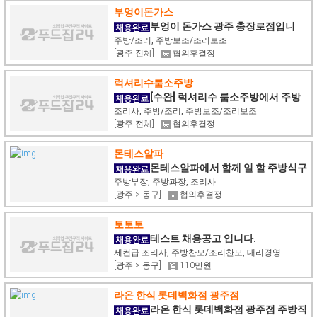
부엉이돈가스
부엉이 돈가스 광주 충장로점입니
다.(주방 및 주방 보조)
주방/조리, 주방보조/조리보조
[광주 전체]
협의후결정
럭셔리수룸소주방
[수완] 럭셔리수 룸소주방에서 주방
직원(초보/이모) 구합니다
조리사, 주방/조리, 주방보조/조리보조
[광주 전체]
협의후결정
몬테스알파
몬테스알파에서 함께 일 할 주방식구
를 찾습니다.
주방부장, 주방과장, 조리사
[광주 > 동구]
협의후결정
토토토
테스트 채용공고 입니다.
세컨급 조리사, 주방찬모/조리찬모, 대리경영
[광주 > 동구]
110만원
라온 한식 롯데백화점 광주점
라온 한식 롯데백화점 광주점 주방직