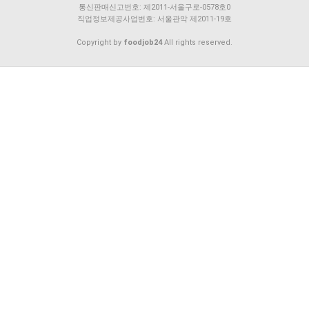
통신판매신고번호: 제2011-서울구로-0578호0
직업정보제공사업번호: 서울관악 제2011-19호
Copyright by
foodjob24
All rights reserved.