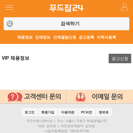
검색하기
채용정보
인재정보
인재열람신청
공고등록
이력서등록
VIP 채용정보
광고신청
로그인
회원가입
이용약관
PC버전
맨위로
우진커뮤니케이션 | 주소: 서울시 구로구 부일로9길127
대표: 심연생 | 개인정보책임자: 심연생
사업자등록번호: 128-26-91740