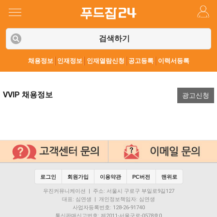
검색하기
채용정보
인재정보
인재열람신청
공고등록
이력서등록
VVIP 채용정보
광고신청
로그인
회원가입
이용약관
PC버전
맨위로
우진커뮤니케이션 | 주소: 서울시 구로구 부일로9길127
대표: 심연생 | 개인정보책임자: 심연생
사업자등록번호: 128-26-91740
통신판매신고번호: 제2011-서울구로-0578호0