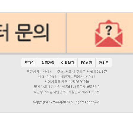
로그인
회원가입
이용약관
PC버전
맨위로
우진커뮤니케이션 | 주소: 서울시 구로구 부일로9길127
대표: 심연생 | 개인정보책임자: 심연생
사업자등록번호: 128-26-91740
통신판매신고번호: 제2011-서울구로-0578호0
직업정보제공사업번호: 서울관악 제2011-19호
Copyright by
foodjob24
All rights reserved.