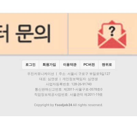
로그인
회원가입
이용약관
PC버전
맨위로
우진커뮤니케이션 | 주소: 서울시 구로구 부일로9길127
대표: 심연생 | 개인정보책임자: 심연생
사업자등록번호: 128-26-91740
통신판매신고번호: 제2011-서울구로-0578호0
직업정보제공사업번호: 서울관악 제2011-19호
Copyright by
foodjob24
All rights reserved.