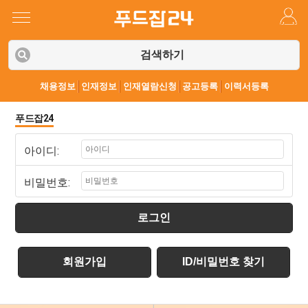
검색하기
채용정보
인재정보
인재열람신청
공고등록
이력서등록
푸드잡24
아이디:
비밀번호:
로그인
회원가입
ID/비밀번호 찾기