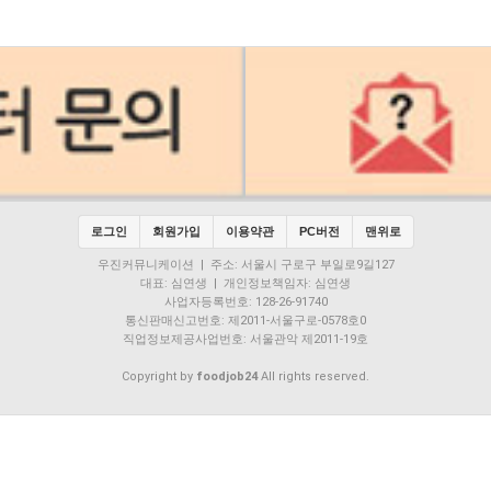
로그인
회원가입
이용약관
PC버전
맨위로
우진커뮤니케이션 | 주소: 서울시 구로구 부일로9길127
대표: 심연생 | 개인정보책임자: 심연생
사업자등록번호: 128-26-91740
통신판매신고번호: 제2011-서울구로-0578호0
직업정보제공사업번호: 서울관악 제2011-19호
Copyright by
foodjob24
All rights reserved.