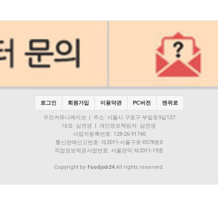
로그인
회원가입
이용약관
PC버전
맨위로
우진커뮤니케이션 | 주소: 서울시 구로구 부일로9길127
대표: 심연생 | 개인정보책임자: 심연생
사업자등록번호: 128-26-91740
통신판매신고번호: 제2011-서울구로-0578호0
직업정보제공사업번호: 서울관악 제2011-19호
Copyright by
foodjob24
All rights reserved.