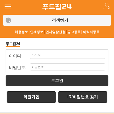
검색하기
채용정보
인재정보
인재열람신청
공고등록
이력서등록
푸드잡24
아이디:
비밀번호:
로그인
회원가입
ID/비밀번호 찾기