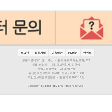
로그인
회원가입
이용약관
PC버전
맨위로
우진커뮤니케이션 | 주소: 서울시 구로구 부일로9길127
대표: 심연생 | 개인정보책임자: 심연생
사업자등록번호: 128-26-91740
통신판매신고번호: 제2011-서울구로-0578호0
직업정보제공사업번호: 서울관악 제2011-19호
Copyright by
foodjob24
All rights reserved.