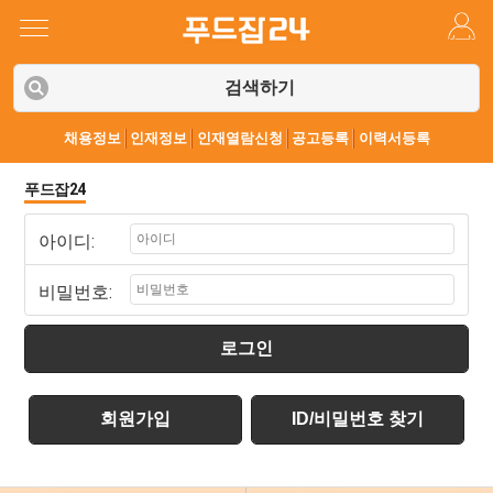
검색하기
채용정보
인재정보
인재열람신청
공고등록
이력서등록
푸드잡24
아이디:
비밀번호:
로그인
회원가입
ID/비밀번호 찾기