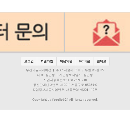
로그인
회원가입
이용약관
PC버전
맨위로
우진커뮤니케이션 | 주소: 서울시 구로구 부일로9길127
대표: 심연생 | 개인정보책임자: 심연생
사업자등록번호: 128-26-91740
통신판매신고번호: 제2011-서울구로-0578호0
직업정보제공사업번호: 서울관악 제2011-19호
Copyright by
foodjob24
All rights reserved.