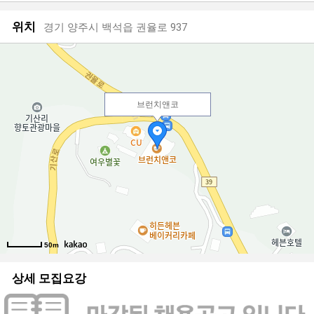
위치
경기 양주시 백석읍 권율로 937
브런치앤코
50m
상세 모집요강