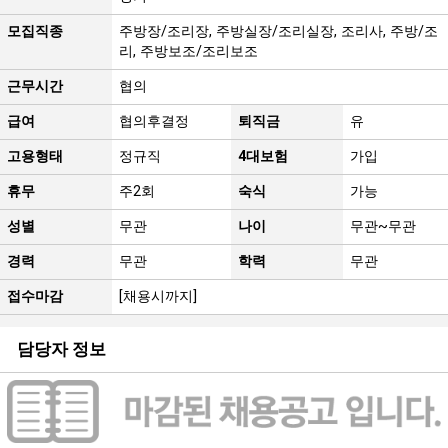
모집직종
주방장/조리장, 주방실장/조리실장, 조리사, 주방/조
리, 주방보조/조리보조
근무시간
협의
급여
협의후결정
퇴직금
유
고용형태
정규직
4대보험
가입
휴무
주2회
숙식
가능
성별
무관
나이
무관~무관
경력
무관
학력
무관
접수마감
[채용시까지]
담당자 정보