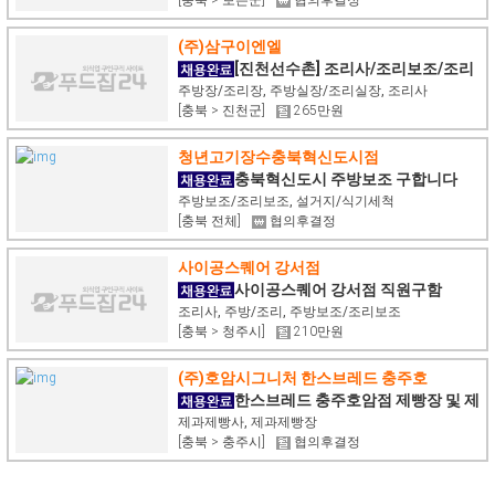
(주)삼구이엔엘
[진천선수촌] 조리사/조리보조/조리
원 모집
주방장/조리장, 주방실장/조리실장, 조리사
[충북 > 진천군]
265만원
청년고기장수충북혁신도시점
충북혁신도시 주방보조 구합니다
주방보조/조리보조, 설거지/식기세척
[충북 전체]
협의후결정
사이공스퀘어 강서점
사이공스퀘어 강서점 직원구함
조리사, 주방/조리, 주방보조/조리보조
[충북 > 청주시]
210만원
(주)호암시그니처 한스브레드 충주호
한스브레드 충주호암점 제빵장 및 제
빵사
제과제빵사, 제과제빵장
[충북 > 충주시]
협의후결정