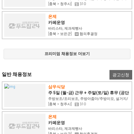
[충북 > 청주시]
310
식기세척
온제
카페운영
바리스타, 제과제빵사
[충북 > 보은군]
협의후결정
프리미엄 채용정보 더보기
일반 채용정보
광고신청
삼우식당
주 5일 (월-금) 근무 + 주말(토/일) 휴무 (공단
백반집)
주방보조/조리보조, 주방아줌마/주방이모, 설거지/
[충북 > 청주시]
310
식기세척
온제
카페운영
바리스타, 제과제빵사
[충북 > 보은군]
협의후결정