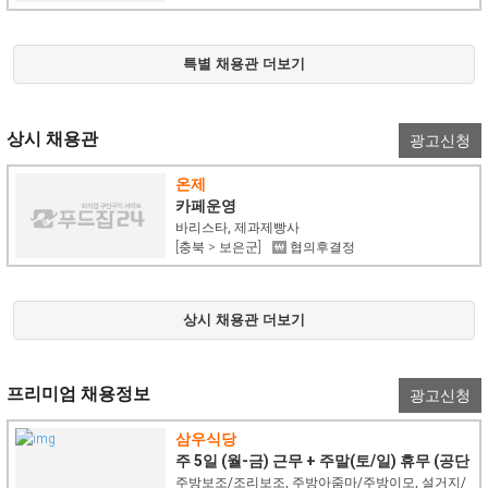
특별 채용관 더보기
상시 채용관
광고신청
온제
카페운영
바리스타, 제과제빵사
[충북 > 보은군]
협의후결정
상시 채용관 더보기
프리미엄 채용정보
광고신청
삼우식당
주 5일 (월-금) 근무 + 주말(토/일) 휴무 (공단
백반집)
주방보조/조리보조, 주방아줌마/주방이모, 설거지/