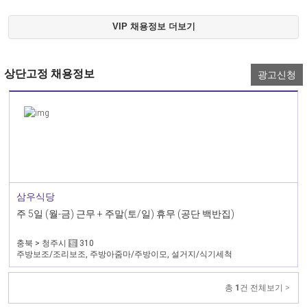
VIP 채용정보 더보기
상단고정 채용정보
광고신청
삼우식당
주 5일 (월-금) 근무 + 주말(토/일) 휴무 (공단 백반집)
충북 > 청주시
310
주방보조/조리보조, 주방아줌마/주방이모, 설거지/식기세척
총
1
건 전체보기 >