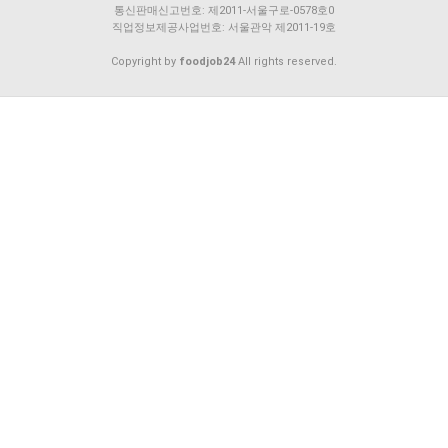
통신판매신고번호: 제2011-서울구로-0578호0
직업정보제공사업번호: 서울관악 제2011-19호
Copyright by
foodjob24
All rights reserved.