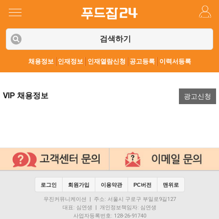
검색하기
채용정보
인재정보
인재열람신청
공고등록
이력서등록
VIP 채용정보
광고신청
로그인
회원가입
이용약관
PC버전
맨위로
우진커뮤니케이션 | 주소: 서울시 구로구 부일로9길127
대표: 심연생 | 개인정보책임자: 심연생
사업자등록번호: 128-26-91740