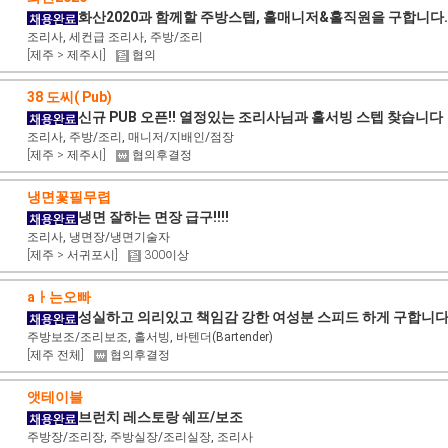
화산2020과 함께할 주방스텝, 홀매니저&홀직원을 구합니다.
조리사, 세컨급 조리사, 주방/조리
[제주 > 제주시]
협의
38 도씨( Pub)
신규 PUB 오픈!! 열정있는 조리사님과 홀서빙 스텝 찾습니다
조리사, 주방/조리, 매니저/지배인/점장
[제주 > 제주시]
협의후결정
냉면꽃필무렵
냉면 잘하는 면장 급구!!!!
조리사, 냉면장/냉면기술자
[제주 > 서귀포시]
300이상
aㅏ는오빠
성실하고 의리있고 책임감 강한 여성분 스피드 하게 구합
주방보조/조리보조, 홀서빙, 바텐더(Bartender)
[제주 전체]
협의후결정
앳테이블
브런치 레스토랑 쉐프/보조
주방장/조리장, 주방실장/조리실장, 조리사