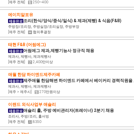
[제주 전체]
250~400
에이치알포유
조리(한식/양식/중식/일식) & 제과(제빵) & 식음(F&B)
주방장/조리장, 주방실장/조리실장, 주방부장
[제주 전체]
협의후결정
태현 F&B (어썸에그)
어썸에그 제과,제빵기능사 정규직 채용
제과사, 제빵사, 제과제빵사
[제주 전체]
2,400만이상
애월 한담 하이엔드제주카페
제주애월 한담해변 하이엔드 카페에서 베이커리 경력직원을 
제과사, 제빵사, 제과제빵사
[제주 > 제주시]
270만원이상
이랜드 외식사업부 애슐리
애슐리 홀, 주방 예비관리자(트레이너) 2분기 채용
조리사, 주방/조리, 홀서빙
[제주 전체]
8350