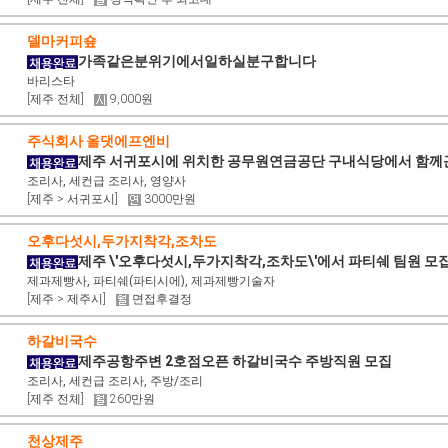
델마커피숖
가족같은분위기에서일하실분구합니다
바리스타
[제주 전체]
9,000원
주식회사 올댓에프엔비
제주 서귀포시에 위치한 공무원연금공단 구내식당에서 함
조리사, 세컨급 조리사, 영양사
[제주 > 서귀포시]
3000만원
오후다섯시,두가지착각,조차도
제주 \'오후다섯시,두가지착각,조차도\'에서 파티쉐 팀원 모
제과제빵사, 파티쉐(파티시에), 제과제빵기술자
[제주 > 제주시]
면접후결정
하갈비국수
제주공항주변 2호점오픈 하갈비국수 주방직원 모집
조리사, 세컨급 조리사, 주방/조리
[제주 전체]
260만원
천상제주