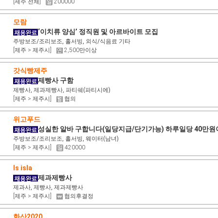
[제주 전체]
200000
모람
‘이치류 양심’ 정직원 및 아르바이트 모집
주방보조/조리보조, 홀서빙, 외식/식음료 기타
[제주 > 제주시]
2,500만이상
갓식빵제주
제빵사 구함
제빵사, 제과제빵사, 파티쉐(파티시에)
[제주 > 제주시]
협의
위고푸드
성실한 알바 구합니다(일당지급/단기가능) 하루일당 40만
주방보조/조리보조, 홀서빙, 웨이터(남녀)
[제주 > 제주시]
420000
ls isla
제과제빵사
제과사, 제빵사, 제과제빵사
[제주 > 제주시]
협의후결정
화산2020