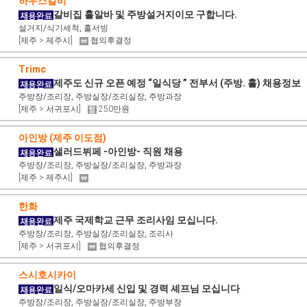
하우스갈비
갈비집 홀알바 및 주방설거지이모 구합니다.
설거지/식기세척, 홀서빙
[제주 > 제주시]
협의후결정
Trimc
제주도 신규 오픈 예정 “일식당 ” 전부서 (주방. 홀) 채용정보
주방장/조리장, 주방실장/조리실장, 주방과장
[제주 > 서귀포시]
250만원
아인방 (제주 이도점)
샐러드뷔페 -아인방- 직원 채용
주방장/조리장, 주방실장/조리실장, 주방과장
[제주 > 제주시]
한화
제주 국제학교 근무 조리사임 모십니다.
주방장/조리장, 주방실장/조리실장, 조리사
[제주 > 서귀포시]
협의후결정
스시호시카이
일식/오마카세 신입 및 경력 셰프님 모십니다
주방장/조리장, 주방실장/조리실장, 주방부장