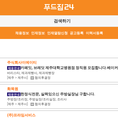
검색하기
채용정보
인재정보
인재열람신청
공고등록
이력서등록
주식회사이에이티
카페잇, 브레딧 제주대학교병원점 정직원 모집합니다.베이커
바리스타, 제과제빵사, 제과제빵장
[제주 > 제주시]
협의후결정
화목원
한정식전문, 실력있으신 주방실장님 구합니다.
주방장/조리장, 주방실장/조리실장, 조리사
[제주 > 제주시]
협의후결정
(주)프라임서비스