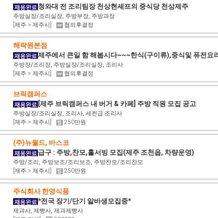
청와대 전 조리팀장 천상현셰프의 중식당 천상제주
주방실장/조리실장, 주방부장, 주방과장
[제주 > 제주시]
협의후결정
해락원본점
제주에서 큰일 함 해봅시다~~~한식(구이류),중식및 퓨전요
주방장/조리장, 주방실장/조리실장, 조리사
[제주 > 제주시]
협의후결정
브릭캠퍼스
[제주 브릭캠퍼스 내 버거 & 카페] 주방 직원 모집 공고
주방실장/조리실장, 조리사, 세컨급 조리사
[제주 > 제주시]
250만원
(주)뉴월드, 바스코
급구 : 주방,찬모,홀서빙 모집(제주 조천읍, 차량운영)
주방/조리, 주방보조/조리보조, 주방찬모/조리찬모
[제주 > 제주시]
250만원
주식회사 한영식품
*전국 장기/단기 알바생모집중*
제과사, 제빵사, 제과제빵사