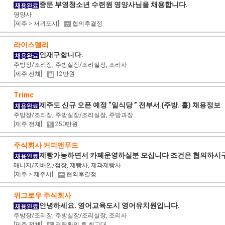
중문 부영청소년 수련원 영양사님을 채용합니다.
영양사
[제주 > 서귀포시]
협의후결정
라이스델리
인재구합니다.
주방장/조리장, 주방실장/조리실장, 조리사
[제주 전체]
12만원
Trimc
제주도 신규 오픈 예정 “일식당 ” 전부서 (주방. 홀) 채용정보
주방장/조리장, 주방실장/조리실장, 주방과장
[제주 전체]
250만원
주식회사 커피앤푸드
제빵가능하면서 카페운영하실분 모십니다 조건은 협의하시
매니저/지배인/점장, 제빵사, 제과제빵사
[제주 > 제주시]
협의후결정
위그로우 주식회사
안녕하세요. 영어교육도시 영어유치원입니다.
주방장/조리장, 주방실장/조리실장, 조리사
[제주 전체]
경력확인 후 최고대