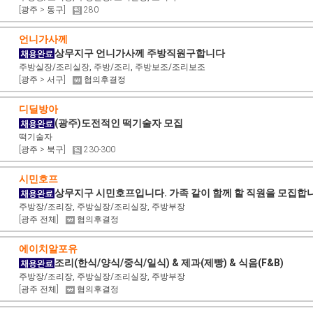
[광주 > 동구]
280
언니가사께
상무지구 언니가사께 주방직원구합니다
주방실장/조리실장, 주방/조리, 주방보조/조리보조
[광주 > 서구]
협의후결정
디딜방아
(광주)도전적인 떡기술자 모집
떡기술자
[광주 > 북구]
230-300
시민호프
상무지구 시민호프입니다. 가족 같이 함께 할 직원을 모집합
주방장/조리장, 주방실장/조리실장, 주방부장
[광주 전체]
협의후결정
에이치알포유
조리(한식/양식/중식/일식) & 제과(제빵) & 식음(F&B)
주방장/조리장, 주방실장/조리실장, 주방부장
[광주 전체]
협의후결정