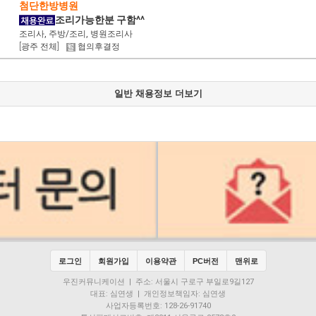
첨단한방병원
조리가능한분 구함^^
조리사, 주방/조리, 병원조리사
[광주 전체]
협의후결정
일반 채용정보 더보기
로그인
회원가입
이용약관
PC버전
맨위로
우진커뮤니케이션 | 주소: 서울시 구로구 부일로9길127
대표: 심연생 | 개인정보책임자: 심연생
사업자등록번호: 128-26-91740